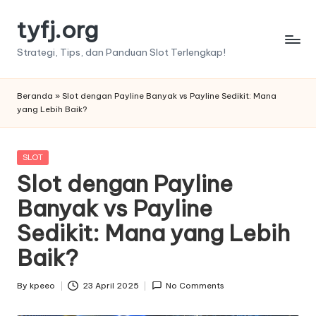
tyfj.org
Skip
to
Strategi, Tips, dan Panduan Slot Terlengkap!
content
Beranda
»
Slot dengan Payline Banyak vs Payline Sedikit: Mana
yang Lebih Baik?
Posted
SLOT
in
Slot dengan Payline
Banyak vs Payline
Sedikit: Mana yang Lebih
Baik?
By
kpeeo
23 April 2025
No Comments
Posted
by