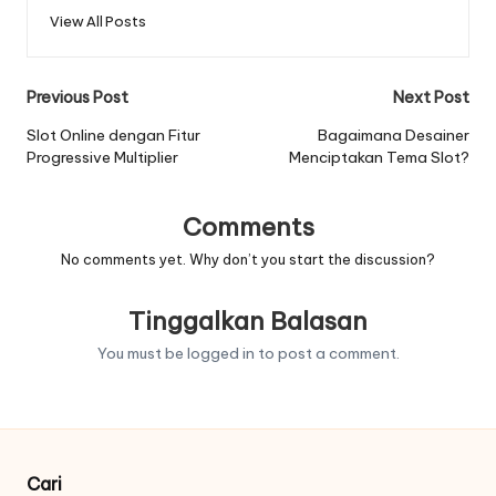
View All Posts
Post
Previous Post
Next Post
navigation
Slot Online dengan Fitur
Bagaimana Desainer
Progressive Multiplier
Menciptakan Tema Slot?
Comments
No comments yet. Why don’t you start the discussion?
Tinggalkan Balasan
You must be
logged in
to post a comment.
Cari