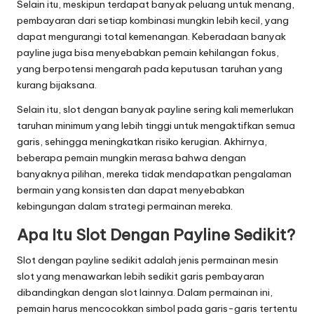
Selain itu, meskipun terdapat banyak peluang untuk menang,
pembayaran dari setiap kombinasi mungkin lebih kecil, yang
dapat mengurangi total kemenangan. Keberadaan banyak
payline juga bisa menyebabkan pemain kehilangan fokus,
yang berpotensi mengarah pada keputusan taruhan yang
kurang bijaksana.
Selain itu, slot dengan banyak payline sering kali memerlukan
taruhan minimum yang lebih tinggi untuk mengaktifkan semua
garis, sehingga meningkatkan risiko kerugian. Akhirnya,
beberapa pemain mungkin merasa bahwa dengan
banyaknya pilihan, mereka tidak mendapatkan pengalaman
bermain yang konsisten dan dapat menyebabkan
kebingungan dalam strategi permainan mereka.
Apa Itu Slot Dengan Payline Sedikit?
Slot dengan payline sedikit adalah jenis permainan mesin
slot yang menawarkan lebih sedikit garis pembayaran
dibandingkan dengan slot lainnya. Dalam permainan ini,
pemain harus mencocokkan simbol pada garis-garis tertentu