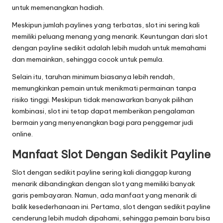
untuk memenangkan hadiah.
Meskipun jumlah paylines yang terbatas, slot ini sering kali
memiliki peluang menang yang menarik. Keuntungan dari slot
dengan payline sedikit adalah lebih mudah untuk memahami
dan memainkan, sehingga cocok untuk pemula.
Selain itu, taruhan minimum biasanya lebih rendah,
memungkinkan pemain untuk menikmati permainan tanpa
risiko tinggi. Meskipun tidak menawarkan banyak pilihan
kombinasi, slot ini tetap dapat memberikan pengalaman
bermain yang menyenangkan bagi para penggemar judi
online.
Manfaat Slot Dengan Sedikit Payline
Slot dengan sedikit payline sering kali dianggap kurang
menarik dibandingkan dengan slot yang memiliki banyak
garis pembayaran. Namun, ada manfaat yang menarik di
balik kesederhanaan ini. Pertama, slot dengan sedikit payline
cenderung lebih mudah dipahami, sehingga pemain baru bisa