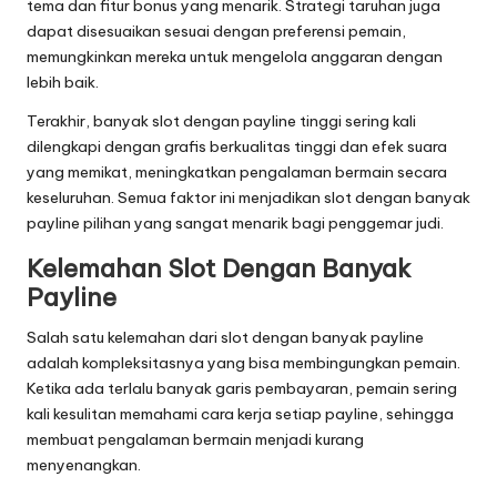
tema dan fitur bonus yang menarik. Strategi taruhan juga
dapat disesuaikan sesuai dengan preferensi pemain,
memungkinkan mereka untuk mengelola anggaran dengan
lebih baik.
Terakhir, banyak slot dengan payline tinggi sering kali
dilengkapi dengan grafis berkualitas tinggi dan efek suara
yang memikat, meningkatkan pengalaman bermain secara
keseluruhan. Semua faktor ini menjadikan slot dengan banyak
payline pilihan yang sangat menarik bagi penggemar judi.
Kelemahan Slot Dengan Banyak
Payline
Salah satu kelemahan dari slot dengan banyak payline
adalah kompleksitasnya yang bisa membingungkan pemain.
Ketika ada terlalu banyak garis pembayaran, pemain sering
kali kesulitan memahami cara kerja setiap payline, sehingga
membuat pengalaman bermain menjadi kurang
menyenangkan.